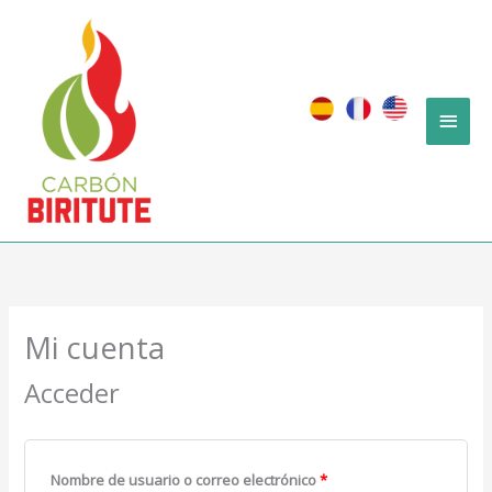
Ir
Men
al
contenido
princ
Obligatorio
Obligatorio
Mi cuenta
Acceder
Nombre de usuario o correo electrónico
*